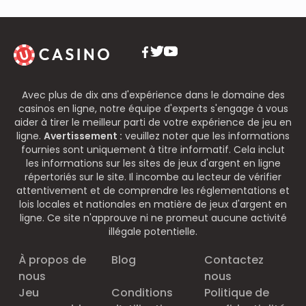
Avec plus de dix ans d'expérience dans le domaine des
casinos en ligne, notre équipe d'experts s'engage à vous
aider à tirer le meilleur parti de votre expérience de jeu en
ligne.
Avertissement :
veuillez noter que les informations
fournies sont uniquement à titre informatif. Cela inclut
les informations sur les sites de jeux d'argent en ligne
répertoriés sur le site. Il incombe au lecteur de vérifier
attentivement et de comprendre les réglementations et
lois locales et nationales en matière de jeux d'argent en
ligne. Ce site n'approuve ni ne promeut aucune activité
illégale potentielle.
À propos de
Blog
Contactez
nous
nous
Jeu
Conditions
Politique de